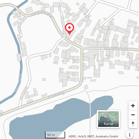
Normal
Karte
Luftbil
50 m
HERE | ArbIS, VMST, Autobahn GmbH