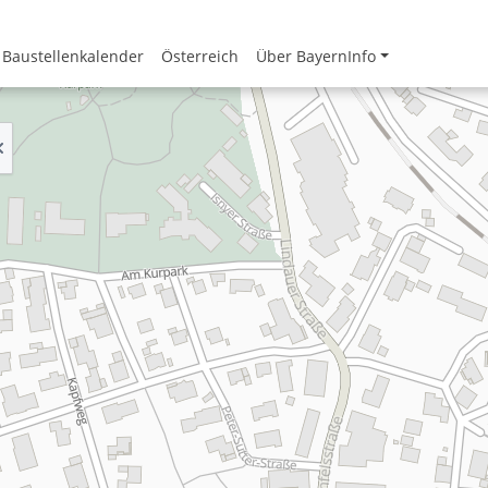
Baustellenkalender
Österreich
Über BayernInfo