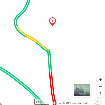
Normal
Karte
Luftbil
50 m
HERE | ArbIS, VMST, Autobahn GmbH