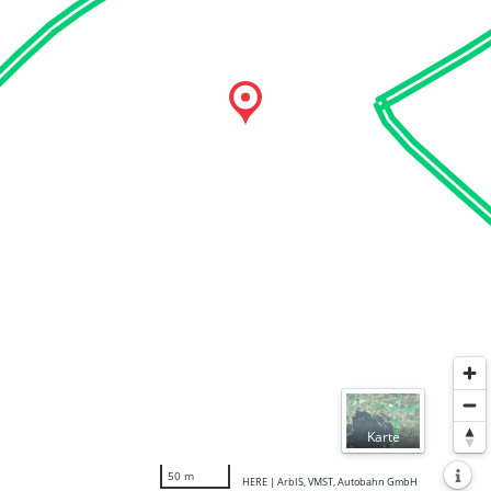
Normal
Karte
Luftbil
50 m
HERE | ArbIS, VMST, Autobahn GmbH