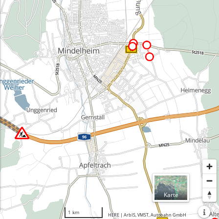
Normal
Karte
Luftbil
1 km
HERE | ArbIS, VMST, Autobahn GmbH