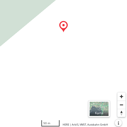
Normal
Karte
Luftbil
50 m
HERE | ArbIS, VMST, Autobahn GmbH